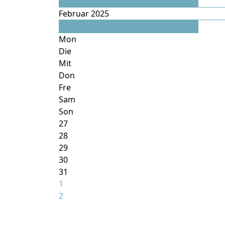
Januar
Februar 2025
März
Mon
Die
Mit
Don
Fre
Sam
Son
27
28
29
30
31
1
2