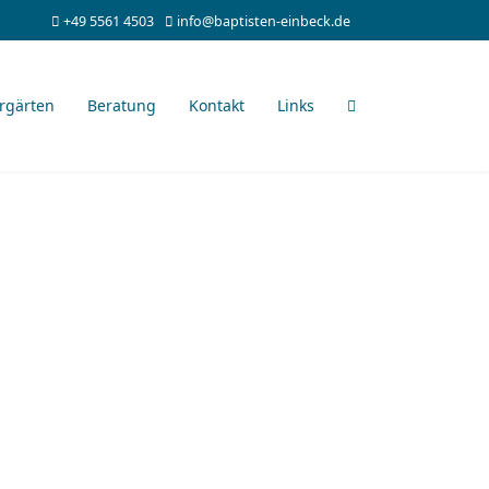
+49 5561 4503
info@baptisten-einbeck.de
rgärten
Beratung
Kontakt
Links