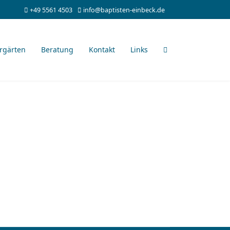
+49 5561 4503
info@baptisten-einbeck.de
rgärten
Beratung
Kontakt
Links