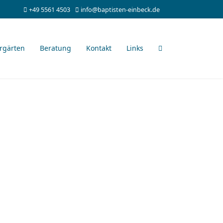
+49 5561 4503
info@baptisten-einbeck.de
rgärten
Beratung
Kontakt
Links