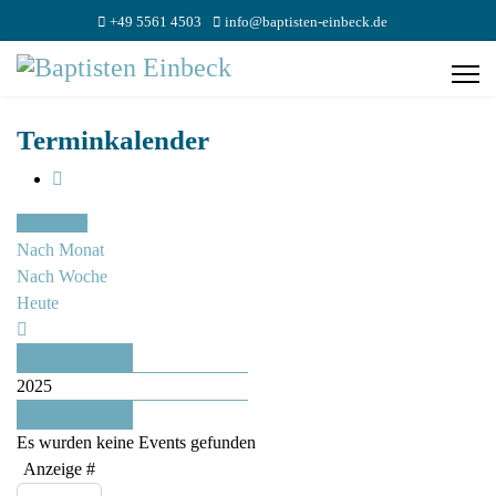
+49 5561 4503
info@baptisten-einbeck.de
Terminkalender
Nach Jahr
Nach Monat
Nach Woche
Heute
Vorheriges Jahr
2025
Nächstes Jahr
Es wurden keine Events gefunden
Limite der Paginierungsliste
Anzeige #