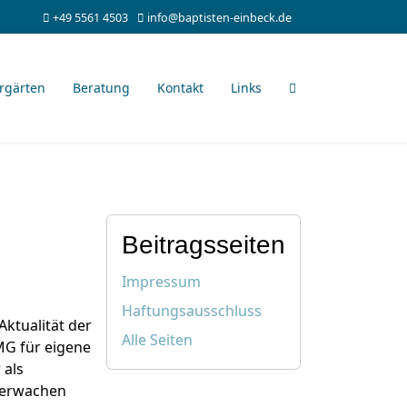
+49 5561 4503
info@baptisten-einbeck.de
rgärten
Beratung
Kontakt
Links
Beitragsseiten
Impressum
Haftungsausschluss
Aktualität der
Alle Seiten
MG für eigene
 als
überwachen