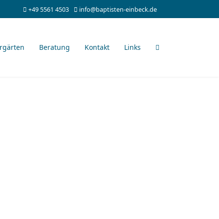
+49 5561 4503
info@baptisten-einbeck.de
rgärten
Beratung
Kontakt
Links