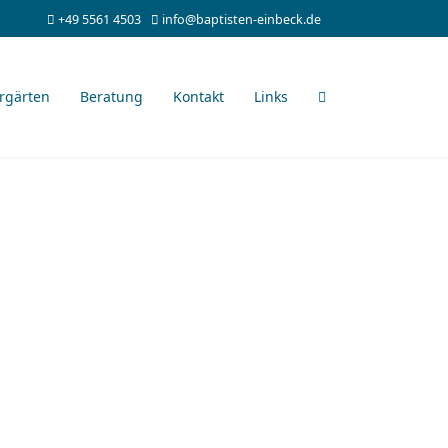
+49 5561 4503
info@baptisten-einbeck.de
rgärten
Beratung
Kontakt
Links