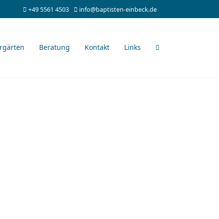
+49 5561 4503
info@baptisten-einbeck.de
rgärten
Beratung
Kontakt
Links